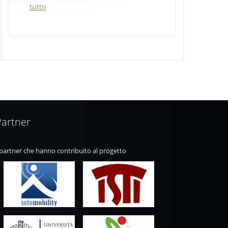
tutto
Partner
 partner che hanno contribuito al progetto