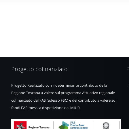
Progetto cofinanziato
Progetto Realizzato con il determinante contributo della
I
Regione Toscana a valere sul programma Attuativo regionale
cofinanziato dal FAS (adesso FSC) e del contributo a valere sui
fondi FAR messi a disposizione dal MIUR