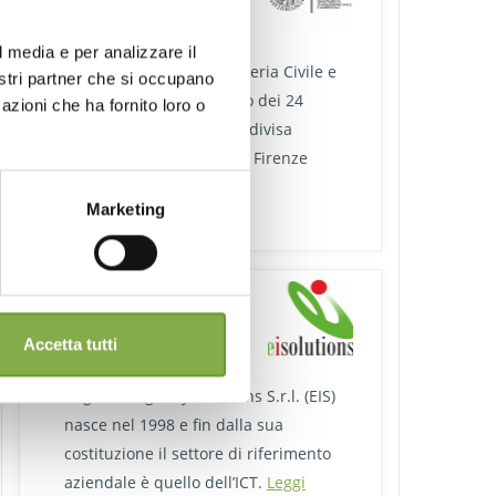
Partner
l media e per analizzare il
Il Dipartimento di Ingegneria Civile e
nostri partner che si occupano
Ambientale (DICeA) è uno dei 24
azioni che ha fornito loro o
Dipartimenti in cui è suddivisa
l’Università degli Studi di Firenze
(UniFI);
Leggi tutto
Marketing
EIS Srl
Partner
Accetta tutti
Engineering Italy Solutions S.r.l. (EIS)
nasce nel 1998 e fin dalla sua
costituzione il settore di riferimento
aziendale è quello dell’ICT.
Leggi