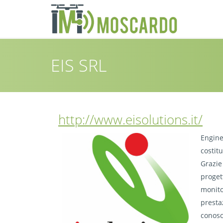
Salta al contenuto principale
EIS SRL
http://www.eisolutions.it/
Enginee
costitu
Grazie 
proget
monito
prestaz
conosc