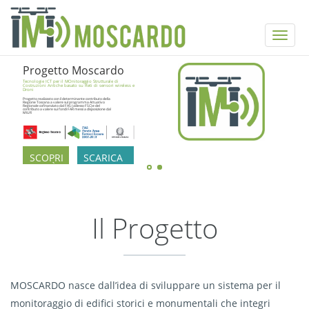
Salta al contenuto principale
Progetto Moscardo
Tecnologie ICT per il MOnitoraggio Strutturale di
Costruzioni Antiche basato su Reti di sensori wireless e
Droni
Progetto realizzato con il determinante contributo della
Regione Toscana a valere sul programma Attuativo
Regionale cofinanziato dal FAS ( adesso FSC) e del
contributo a valere sui fondi FAR messi a disposizione dal
MIUR
SCOPRI
SCARICA
DI PIÙ
LA
BROCHURE
Il Progetto
MOSCARDO nasce dall’idea di sviluppare un sistema per il
monitoraggio di edifici storici e monumentali che integri