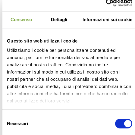
DETTAGLI
Consenso
Dettagli
Informazioni sui cookie
Questo sito web utilizza i cookie
Utilizziamo i cookie per personalizzare contenuti ed
annunci, per fornire funzionalità dei social media e per
analizzare il nostro traffico. Condividiamo inoltre
informazioni sul modo in cui utilizza il nostro sito con i
nostri partner che si occupano di analisi dei dati web,
pubblicità e social media, i quali potrebbero combinarle con
altre informazioni che ha fornito loro o che hanno raccolto
dal suo utilizzo dei loro servizi.
La Torre Grossa
Selezione
Installazione presso la Torre Grossa, adiacente al Duomo
Necessari
del
e al palazzo comunale di San Gimignano
consenso